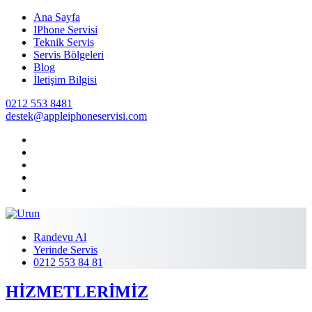
Ana Sayfa
IPhone Servisi
Teknik Servis
Servis Bölgeleri
Blog
İletişim Bilgisi
0212 553 8481
destek@appleiphoneservisi.com
Randevu Al
Yerinde Servis
0212 553 84 81
HİZMETLERİMİZ