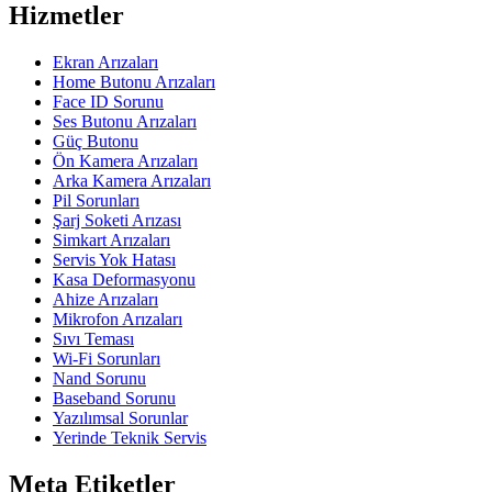
Hizmetler
Ekran Arızaları
Home Butonu Arızaları
Face ID Sorunu
Ses Butonu Arızaları
Güç Butonu
Ön Kamera Arızaları
Arka Kamera Arızaları
Pil Sorunları
Şarj Soketi Arızası
Simkart Arızaları
Servis Yok Hatası
Kasa Deformasyonu
Ahize Arızaları
Mikrofon Arızaları
Sıvı Teması
Wi-Fi Sorunları
Nand Sorunu
Baseband Sorunu
Yazılımsal Sorunlar
Yerinde Teknik Servis
Meta Etiketler