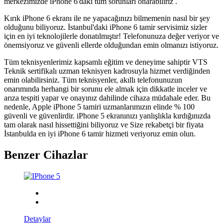
merkezimizde iPhone 6'daki tüm sorunları onarabiliriz .
Kırık iPhone 6 ekranı ile ne yapacağınızı bilmemenin nasıl bir şey
olduğunu biliyoruz. İstanbul'daki iPhone 6 tamir servisimiz sizler
için en iyi teknolojilerle donatılmıştır! Telefonunuza değer veriyor ve
önemsiyoruz ve güvenli ellerde olduğundan emin olmanızı istiyoruz.
Tüm teknisyenlerimiz kapsamlı eğitim ve deneyime sahiptir VTS
Teknik sertifikalı uzman teknisyen kadrosuyla hizmet verdiğinden
emin olabilirsiniz. Tüm teknisyenler, akıllı telefonunuzun
onarımında herhangi bir sorunu ele almak için dikkatle inceler ve
arıza tespiti yapar ve onayınız dahilinde cihaza müdahale eder. Bu
nedenle, Apple iPhone 5 tamiri uzmanlarımızın elinde % 100
güvenli ve güvenlirdir. iPhone 5 ekranınızı yanlışlıkla kırdığınızda
tam olarak nasıl hissettiğini biliyoruz ve Size rekabetçi bir fiyata
İstanbulda en iyi iPhone 6 tamir hizmeti veriyoruz emin olun.
Benzer Cihazlar
Detaylar