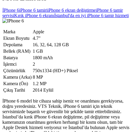
İPhone 6
iPhone 6 tamiri
iPhone 6 ekran değiştirme
iPhone 6 tamir
servisi
Kırık iPhone 6 ekranı
İstanbul'da en iyi iPhone 6 tamir hizmeti
Marka
Apple
Ekran Boyutu
4.7"
Depolama
16, 32, 64, 128 GB
Bellek (RAM)
1 GB
Batarya
1800 mAh
İşlemci
2
Çözünürlük
750x1334 (HD+) Piksel
Kamera (Arka)
8 MP
Kamera (Ön)
1.2 MP
Çıkış Tarihi
2014 Eylül
İPhone 6 model bir cihaza sahip iseniz ve onarılması gerekiyorsa,
doğru yeredesiniz. VTS Teknik, iPhone 6 tamiri için teknik
servisimizde başarılı ve güvenilir bir şekilde tamir ettirebilirsiniz.
İstanbul’da kırık iPhone 6 ekran değiştirme, pil değiştirme veya
kameranızın onarılması gereken herhangi bir kısmı olsun, tam bir
Apple Destek hizmeti veriyoruz ve İstanbul’da bulunan Apple servis