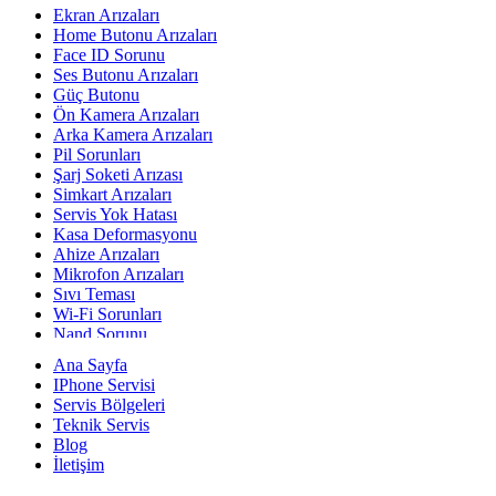
Ekran Arızaları
Home Butonu Arızaları
Face ID Sorunu
Ses Butonu Arızaları
Güç Butonu
Ön Kamera Arızaları
Arka Kamera Arızaları
Pil Sorunları
Şarj Soketi Arızası
Simkart Arızaları
Servis Yok Hatası
Kasa Deformasyonu
Ahize Arızaları
Mikrofon Arızaları
Sıvı Teması
Wi-Fi Sorunları
Nand Sorunu
Baseband Sorunu
Ana Sayfa
Yazılımsal Sorunlar
IPhone Servisi
Yerinde Teknik Servis
Servis Bölgeleri
Teknik Servis
Blog
İletişim