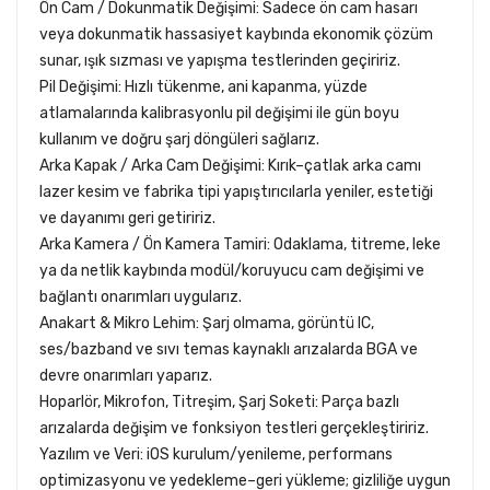
Ön Cam / Dokunmatik Değişimi: Sadece ön cam hasarı
veya dokunmatik hassasiyet kaybında ekonomik çözüm
sunar, ışık sızması ve yapışma testlerinden geçiririz.
Pil Değişimi: Hızlı tükenme, ani kapanma, yüzde
atlamalarında kalibrasyonlu pil değişimi ile gün boyu
kullanım ve doğru şarj döngüleri sağlarız.
Arka Kapak / Arka Cam Değişimi: Kırık–çatlak arka camı
lazer kesim ve fabrika tipi yapıştırıcılarla yeniler, estetiği
ve dayanımı geri getiririz.
Arka Kamera / Ön Kamera Tamiri: Odaklama, titreme, leke
ya da netlik kaybında modül/koruyucu cam değişimi ve
bağlantı onarımları uygularız.
Anakart & Mikro Lehim: Şarj olmama, görüntü IC,
ses/bazband ve sıvı temas kaynaklı arızalarda BGA ve
devre onarımları yaparız.
Hoparlör, Mikrofon, Titreşim, Şarj Soketi: Parça bazlı
arızalarda değişim ve fonksiyon testleri gerçekleştiririz.
Yazılım ve Veri: iOS kurulum/yenileme, performans
optimizasyonu ve yedekleme–geri yükleme; gizliliğe uygun