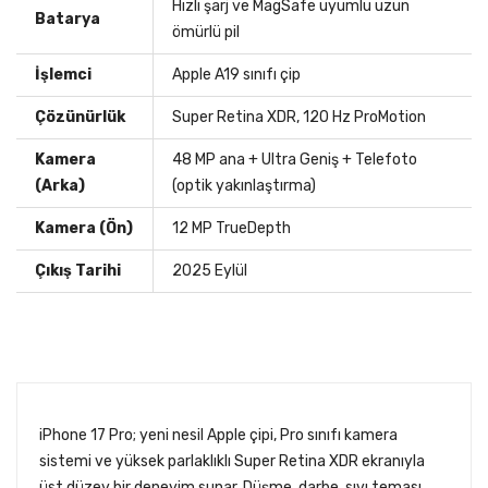
Hızlı şarj ve MagSafe uyumlu uzun
Batarya
ömürlü pil
İşlemci
Apple A19 sınıfı çip
Çözünürlük
Super Retina XDR, 120 Hz ProMotion
Kamera
48 MP ana + Ultra Geniş + Telefoto
(Arka)
(optik yakınlaştırma)
Kamera (Ön)
12 MP TrueDepth
Çıkış Tarihi
2025 Eylül
iPhone 17 Pro; yeni nesil Apple çipi, Pro sınıfı kamera
sistemi ve yüksek parlaklıklı Super Retina XDR ekranıyla
üst düzey bir deneyim sunar. Düşme, darbe, sıvı teması