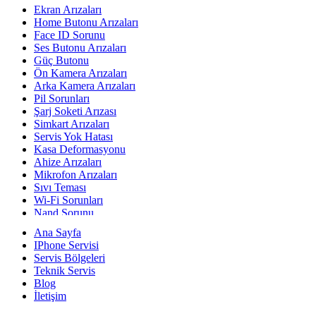
Ekran Arızaları
Home Butonu Arızaları
Face ID Sorunu
Ses Butonu Arızaları
Güç Butonu
Ön Kamera Arızaları
Arka Kamera Arızaları
Pil Sorunları
Şarj Soketi Arızası
Simkart Arızaları
Servis Yok Hatası
Kasa Deformasyonu
Ahize Arızaları
Mikrofon Arızaları
Sıvı Teması
Wi-Fi Sorunları
Nand Sorunu
Baseband Sorunu
Ana Sayfa
Yazılımsal Sorunlar
IPhone Servisi
Yerinde Teknik Servis
Servis Bölgeleri
Teknik Servis
Blog
İletişim